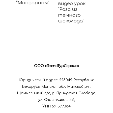
“Мандарины”
видео урок
“Роза из
темного
шоколода”
ООО «ЭкспоТурСервис»
Юридический адрес: 223049 Республика
Беларусь, Минская обл, Минский р-н,
Щомыслицкий с/с, д. Прилукская Слобода,
ул. Счастливая, 5Д
УНП 691597334