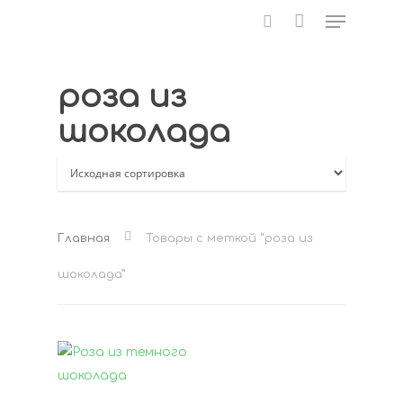
роза из
Нажмите Enter для поиска или ESC для
шоколада
закрытия
Главная
Товары с меткой “роза из
шоколада”