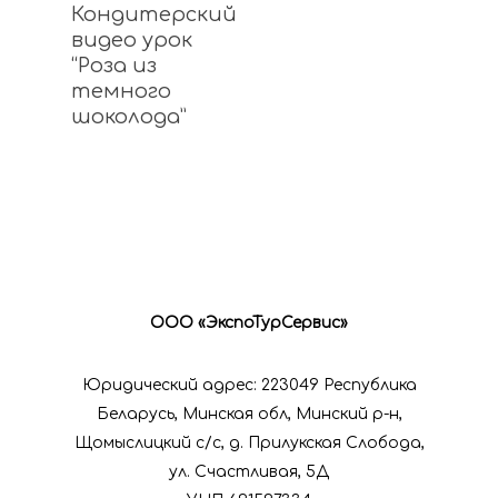
Подробнее
Кондитерский
видео урок
“Роза из
Организация
темного
шоколода”
ярмарок
Публичный
договор
Оплата за
ООО «ЭкспоТурСервис»
ярмарки
Юридический адрес: 223049 Республика
Беларусь, Минская обл, Минский р-н,
Щомыслицкий с/с, д. Прилукская Слобода,
ул. Счастливая, 5Д