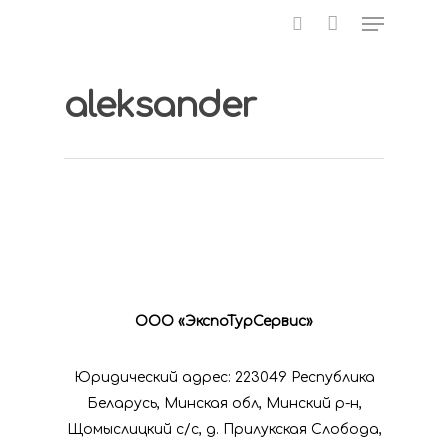
aleksander
Нажмите Enter для поиска или ESC для
закрытия
Организация
ООО «ЭкспоТурСервис»
ярмарок
Юридический адрес: 223049 Республика
Беларусь, Минская обл, Минский р-н,
Публичный
Щомыслицкий с/с, д. Прилукская Слобода,